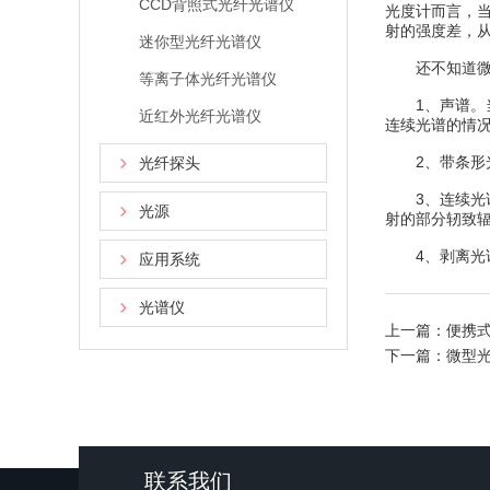
CCD背照式光纤光谱仪
光度计而言，
射的强度差，
迷你型光纤光谱仪
还不知道微型
等离子体光纤光谱仪
1、声谱。当
近红外光纤光谱仪
连续光谱的情
2、带条形光
光纤探头
3、连续光谱
光源
射的部分轫致
4、剥离光谱
应用系统
光谱仪
上一篇：
便携
下一篇：
微型
联系我们