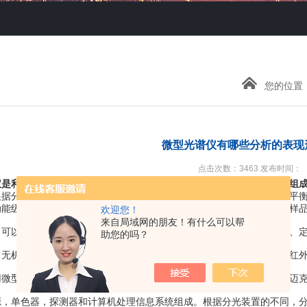
您的位置
微型光谱仪有哪些分析的表现
点击次数：3463 发布时间：
仪是利用物质对不同波长的红外辐射的吸收特性，进行分子结构和化学组
根据分光装置的不同，分为色散型和干涉型。对色散型双光路光学零位平
动能级发生跃迁，透过的光束中相应频率的光被减弱，造成参比光路与样
欢迎您！
来自局域网的朋友！有什么可以帮
以测定出样品有哪些官能团或化学键存在或变化，用以物质的定性、定
助您的吗？
机物需要用微型光谱仪来检测。因为无机物的振动峰大部分处于远红外
型光谱仪来检测无机物的红外光谱，需要对光谱仪进行调整，更换迈克
单色器，探测器和计算机处理信息系统组成。根据分光装置的不同，分