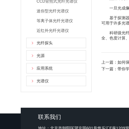
CCD背照式光纤光谱仪
一旦光成像到
迷你型光纤光谱仪
基于探测器中
等离子体光纤光谱仪
可用于许多光
近红外光纤光谱仪
科研级光纤光
全、色度计算、
光纤探头
光源
上一篇：
如何
应用系统
下一篇：
带你
光谱仪
联系我们
地址：北京市朝阳区望京园601号悠乐汇E座1209