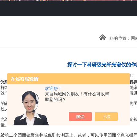
您的位置：
网
探讨一下科研级光纤光谱仪的作
点击次数：2655 发布时间：
纤光谱仪
是光学仪器中的一个重要组成部分，是一种常用的光谱仪，具有
在样本表面，一个10纳秒宽的激光单脉冲将会蒸发样本产生等离子体。随
欢迎您！
。这个光波将被探头收集并传送到光谱仪，系统将在一秒钟内对整个光谱
来自局域网的朋友！有什么可以帮
助您的吗？
基本功能都是接收光，将其分解成光谱成分，将信号数字化为波长的函
过入口狭缝(狭窄的孔径)进入光谱仪。
谱仪时，狭缝会使光线产生晕影。然后，在大多数光谱仪中，发散光被
分量。
第二个凹面镜聚焦并成像到检测器上。或者，可以使用凹面全息光栅同