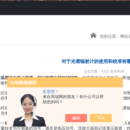
您的位置：
网站
对于光谱辐射计的使用和校准有
点击次数：4323 发布时间：
计采用硅光电二极管，可以检测全部短波辐射。
传感器经过余弦校正，即
平衡和净辐射以及光伏电池检测的一个重要指标。
欢迎您！
录功能，能够记录99个手动测量数据。在自动模式下，测量仪会每30秒
来自局域网的朋友！有什么可以帮
自带的显示屏能够让客户及时获得测量数据。通过AC-100数据线，您
助您的吗？
容易得多。故目前国内外使用的光谱辐射计都是根据被测物体的光谱辐
、光电高温计及硅辐射温度计等。
般包含四个基本组成部分。①光学系统:以一定大小的孔径面积收集入射
射量转变为可测量的信号，通常是电压信号。③放大器和记录显示装置：