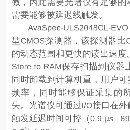
微，因此需要光谱仪有足够的
需要能够被延迟线触发。
AvaSpec-ULS2048CL-EVO
型
探测器，该探测器比
CMOS
的动态范围和更快的读出速度
保存扫描到仪器
Store to RAM
同时卸载到计算机重，用户可
频率，同时能够保证采集的
失。光谱仪可通过
接口在外
I/O
触发延迟时间可控（
μ
0.9
s - 89