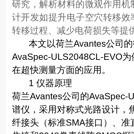
研究，解析材料的微观作用机
计开发如提升电子空穴转移效
转移过程、减少电荷损失等提
本文以荷兰
Avantes
公司的
AvaSpec-ULS2048CL-EVO
为
在超快测量方面的应用。
1
仪器原理
荷兰
Avantes
公司的
AvaSpec-
谱仪，采用对称式光路设计，
纤接头（标准
SMA
接口）、准