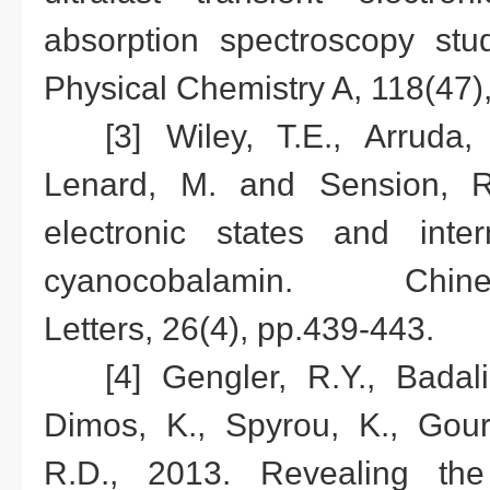
absorption spectroscopy stu
Physical Chemistry A, 118(47)
[3] Wiley, T.E., Arruda, 
Lenard, M. and Sension, R.
electronic states and inte
cyanocobalamin. Chi
Letters, 26(4), pp.439-443.
[4] Gengler, R.Y., Badal
Dimos, K., Spyrou, K., Gourn
R.D., 2013. Revealing the 