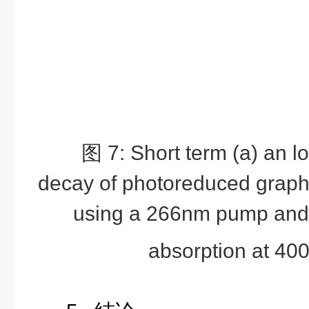
图
7: Short term (a) an lo
decay of photoreduced graph
using a 266nm pump and t
absorption at 40