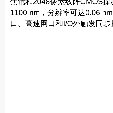
焦镜和
2048
像素线阵
CMOS
探
1100 nm
，分辨率可达
0.06 nm
口、高速网口和
I/O
外触发同步