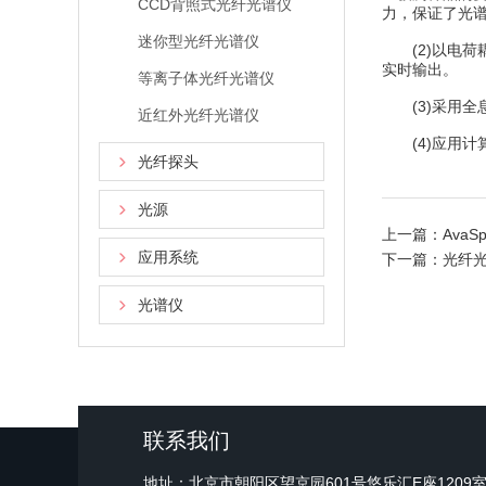
CCD背照式光纤光谱仪
力，保证了光
迷你型光纤光谱仪
(2)以电荷耦
实时输出。
等离子体光纤光谱仪
(3)采用全
近红外光纤光谱仪
(4)应用计
光纤探头
光源
上一篇：
Ava
应用系统
下一篇：
光纤
光谱仪
联系我们
地址：北京市朝阳区望京园601号悠乐汇E座1209