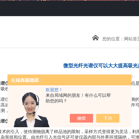
您的位置：
网站首
微型光纤光谱仪可以大大提高吸光
点击次数：4060 发布时间：
光谱仪
是用于紫外、可见、近红外光谱信息测量的一种仪器。其主要特点
、吸收光谱测量、激发荧光光谱测量等。
欢迎您！
来自局域网的朋友！有什么可以帮
仪具备超高的性能，可以大大提高吸光度、反射率、荧光与拉曼检测的度
助您的吗？
在高速采集中保证数据的完整性，同时其先进的光学设计与热电致冷器件
测，QEPro都能为您的实验室或在线应用提供的性能表现。
光谱仪
特点
技术的引入，使待测物脱离了样品池的限制，采样方式变得更为灵活，利
复杂形状和位置。由光纤引入光信号还可使仪器内部与外界环境隔绝，可增