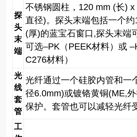
不锈钢圆柱，
120 mm (
长
) 
探
直径
)
。探头末端包括一个约
头
(
厚
)
的蓝宝石窗口
,
探头末端
末
可选
–PK
（
PEEK
材料）或
–
端
C276
材料）
光
光纤通过一个硅胶内管和一
线
径
6.0mm)
或镀铬黄铜
(ME,
外
套
保护。套管也可以减轻光纤
管
工