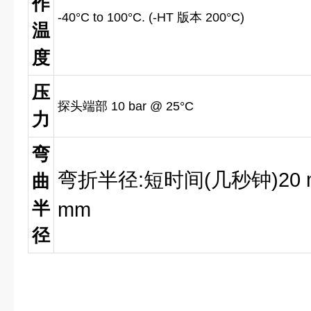
作
-40°C to 100°C. (-HT 版本 200°C)
温
度
压
探头端部 10 bar @ 25°C
力
弯
弯折半径
:
短时间
(
几秒钟
)20
曲
半
mm
径