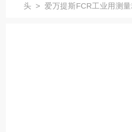
头
> 爱万提斯FCR工业用测
式探头