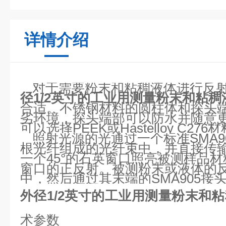
详情介绍
对于需要粉末和粘稠液体进行反
径1/2英寸的
工业用测量粉末和粘稠
合适。不锈钢材料的圆柱体和探头
劣环境，探头端部可以防水并随意
可以选择PEEK
或
Hastelloy C276
材
照射光源的光通过一个标准
SMA9
根光纤组成的光纤束中，并直接传
一个
45°
的石英窗口照亮被测样品材
窗口的正反射。被测粉末或液体的
中，然后通过其末端的
SMA905
接
外径1/2英寸的
工业用测量粉末和粘
术参数